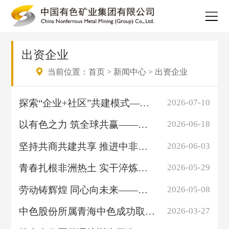
出资企业
当前位置：
首页
>
新闻中心
>
出资企业
探索“企业+社区”共建模式——中色刚波夫向CIDEP捐赠教学实训设备
2026-07-10
以有色之力 筑全球共赢——中色股份亮相第17届国际基建高峰论坛
2026-06-18
坚持共商共建共享 推进中非文化交流——中色非矿开展“庆祝非洲自由日”公益...
2026-06-03
青春扎根非洲热土 实干淬炼海外担当——中色卢阿拉巴与北京大学合作开展青年...
2026-05-29
劳动铸辉煌 同心向未来——中国有色集团海外企业共庆“五一”国际劳动节
2026-05-08
中色股份所属青海中色成功取得哈日扎探矿权 实现“十五五”开局重要突破
2026-03-27