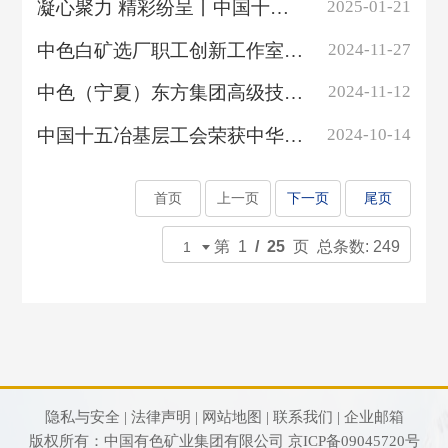
凝心聚力 精彩纷呈丨中国十五冶举办2025年工作会暨六届三次职代会文艺汇演...
2025-01-21
中色白矿选厂职工创新工作室获巴林左旗总工会命名
2024-11-27
中色（宁夏）东方集团高级技师郭从喜潜心机械加工 从难题着手 为工件“磨刀...
2024-11-12
中国十五冶基层工会荣获中华全国总工会表彰
2024-10-14
首页
上一页
下一页
尾页
第 1
/ 25
页 总条数: 249
隐私与安全 |
法律声明 |
网站地图 |
联系我们 |
企业邮箱
版权所有：中国有色矿业集团有限公司
京ICP备09045720号